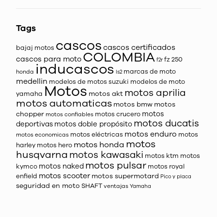
Tags
cascos
cascos certificados
bajaj motos
COLOMBIA
cascos para moto
fz 250
f2r
inducascos
marcas de moto
honda
ls2
medellin
modelos de motos suzuki
modelos de moto
Motos
motos aprilia
motos akt
yamaha
motos automaticas
motos bmw
motos
motos
chopper
motos crucero
motos confiables
motos ducatis
deportivas
motos doble propósito
motos enduro
motos eléctricas
motos
motos economicas
motos
motos honda
harley
motos hero
husqvarna
motos kawasaki
motos ktm
motos
motos pulsar
motos naked
kymco
motos royal
motos scooter
motos supermotard
enfield
Pico y placa
seguridad en moto
SHAFT
ventajas
Yamaha