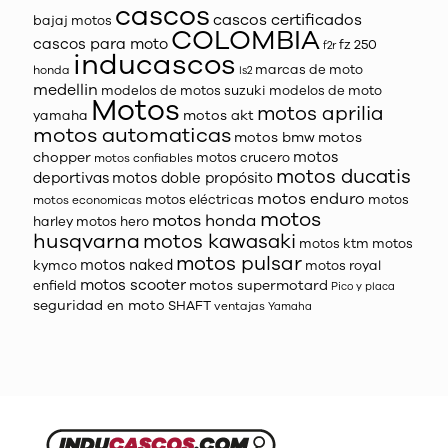
cascos
cascos certificados
bajaj motos
COLOMBIA
cascos para moto
fz 250
f2r
inducascos
marcas de moto
honda
ls2
medellin
modelos de motos suzuki
modelos de moto
Motos
motos aprilia
motos akt
yamaha
motos automaticas
motos bmw
motos
motos
chopper
motos crucero
motos confiables
motos ducatis
deportivas
motos doble propósito
motos enduro
motos eléctricas
motos
motos economicas
motos
motos honda
harley
motos hero
husqvarna
motos kawasaki
motos ktm
motos
motos pulsar
motos naked
kymco
motos royal
motos scooter
motos supermotard
enfield
Pico y placa
seguridad en moto
SHAFT
ventajas
Yamaha