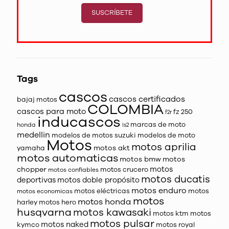
SUSCRÍBETE
Tags
cascos
cascos certificados
bajaj motos
COLOMBIA
cascos para moto
fz 250
f2r
inducascos
marcas de moto
honda
ls2
medellin
modelos de motos suzuki
modelos de moto
Motos
motos aprilia
motos akt
yamaha
motos automaticas
motos bmw
motos
motos
chopper
motos crucero
motos confiables
motos ducatis
deportivas
motos doble propósito
motos enduro
motos eléctricas
motos
motos economicas
motos
motos honda
harley
motos hero
husqvarna
motos kawasaki
motos ktm
motos
motos pulsar
motos naked
kymco
motos royal