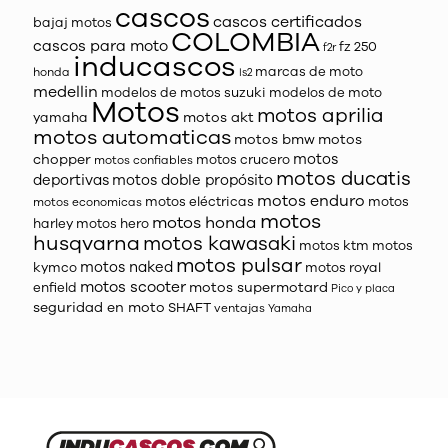
cascos
cascos certificados
bajaj motos
COLOMBIA
cascos para moto
fz 250
f2r
inducascos
marcas de moto
honda
ls2
medellin
modelos de motos suzuki
modelos de moto
Motos
motos aprilia
motos akt
yamaha
motos automaticas
motos bmw
motos
motos
chopper
motos crucero
motos confiables
motos ducatis
deportivas
motos doble propósito
motos enduro
motos eléctricas
motos
motos economicas
motos
motos honda
harley
motos hero
husqvarna
motos kawasaki
motos ktm
motos
motos pulsar
motos naked
kymco
motos royal
motos scooter
motos supermotard
enfield
Pico y placa
seguridad en moto
SHAFT
ventajas
Yamaha