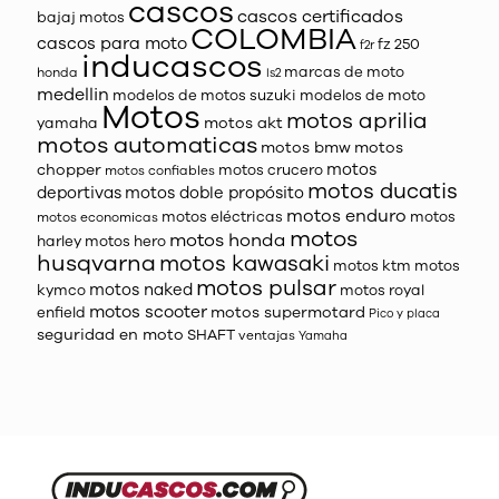
cascos
cascos certificados
bajaj motos
COLOMBIA
cascos para moto
fz 250
f2r
inducascos
marcas de moto
honda
ls2
medellin
modelos de motos suzuki
modelos de moto
Motos
motos aprilia
motos akt
yamaha
motos automaticas
motos bmw
motos
motos
chopper
motos crucero
motos confiables
motos ducatis
deportivas
motos doble propósito
motos enduro
motos eléctricas
motos
motos economicas
motos
motos honda
harley
motos hero
husqvarna
motos kawasaki
motos ktm
motos
motos pulsar
motos naked
kymco
motos royal
motos scooter
motos supermotard
enfield
Pico y placa
seguridad en moto
SHAFT
ventajas
Yamaha