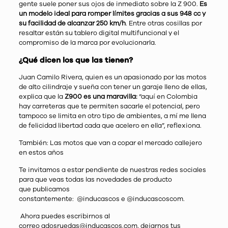
gente suele poner sus ojos de inmediato sobre la Z 900.
Es
un modelo ideal para romper límites gracias a sus 948 cc y
su facilidad de alcanzar 250 km/h
. Entre otras cosillas por
resaltar están su tablero digital multifuncional y el
compromiso de la marca por evolucionarla.
¿Qué dicen los que las tienen?
Juan Camilo Rivera, quien es un apasionado por las motos
de alto cilindraje y sueña con tener un garaje lleno de ellas,
explica que la
Z900 es una maravilla:
“aquí en Colombia
hay carreteras que te permiten sacarle el potencial, pero
tampoco se limita en otro tipo de ambientes, a mí me llena
de felicidad libertad cada que acelero en ella”, reflexiona.
También:
Las motos que van a copar el mercado callejero
en estos años
Te invitamos a estar pendiente de nuestras redes sociales
para que veas todas las novedades de producto
que publicamos
constantemente:
@inducascos
e
@inducascoscom
.
Ahora puedes escribirnos al
correo
adosruedas@inducascos.com
, dejarnos tus