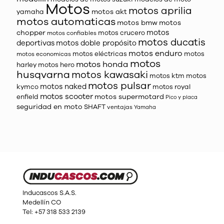
Motos
motos aprilia
motos akt
yamaha
motos automaticas
motos bmw
motos
motos
chopper
motos crucero
motos confiables
motos ducatis
deportivas
motos doble propósito
motos enduro
motos eléctricas
motos
motos economicas
motos
motos honda
harley
motos hero
husqvarna
motos kawasaki
motos ktm
motos
motos pulsar
motos naked
kymco
motos royal
motos scooter
motos supermotard
enfield
Pico y placa
seguridad en moto
SHAFT
ventajas
Yamaha
Inducascos S.A.S.
Medellín CO
Tel: +57 318 533 2139