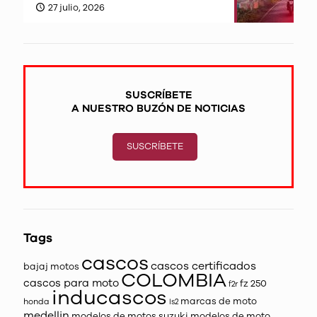
27 julio, 2026
SUSCRÍBETE
A NUESTRO BUZÓN DE NOTICIAS
SUSCRÍBETE
Tags
cascos
cascos certificados
bajaj motos
COLOMBIA
cascos para moto
fz 250
f2r
inducascos
marcas de moto
honda
ls2
medellin
modelos de motos suzuki
modelos de moto