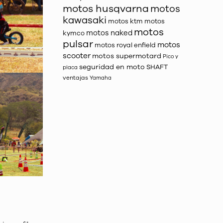
motos husqvarna
motos
kawasaki
motos ktm
motos
motos
motos naked
kymco
pulsar
motos
motos royal enfield
scooter
motos supermotard
Pico y
seguridad en moto
SHAFT
placa
ventajas
Yamaha