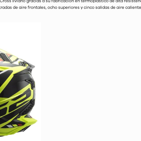
Cross liviano gracias a su fabricación en termoplástico de alta resisten
radas de aire frontales, ocho superiores y cinco salidas de aire calient