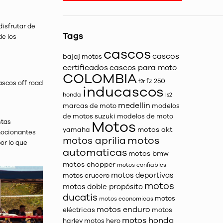
disfrutar de
Tags
de los
cascos
cascos
bajaj motos
certificados
cascos para moto
COLOMBIA
fz 250
f2r
ascos off road
inducascos
honda
ls2
medellin
marcas de moto
modelos
de motos suzuki
modelos de moto
stas
Motos
motos akt
yamaha
mocionantes
motos
motos aprilia
or lo que
automaticas
motos bmw
motos chopper
motos confiables
motos deportivas
motos crucero
motos
motos doble propósito
ducatis
motos
motos economicas
motos enduro
eléctricas
motos
motos honda
harley
motos hero